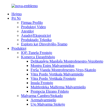
Hejmo
Pri Ni
Firmaa Profilo
Produktoj Video
Atestiloj
Agadoj/Ekspozicioj
Produktado Teknika
Esploro kaj Disvolviĝo-Teamo
Produktoj
IQF-Tunela Frostujo
Komerca Ekranfridujo
Delikataĵeja Manĝaĵa Montrofenestro-Vezobreto
Montru Eniru Malvarmigilon
Freŝa Vianda Montrofenestro-Vezo-Skatolo
Vitra Pordo Vertikala Malvarmigilo
Vitra Pordo Vertikala Frostujo
Insula Frostujo
Multferdeka Malferma Malvarmigilo
Promocia Ekrano Fridujo
Malvarma Ĉambro/Stokado
Aermalvarmigilo
Ujo Malvarma Stokejo