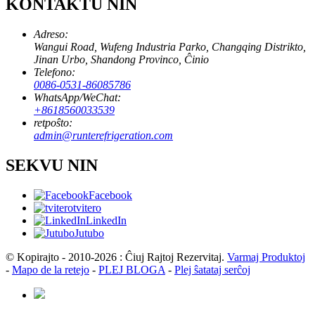
KONTAKTU NIN
Adreso:
Wangui Road, Wufeng Industria Parko, Changqing Distrikto,
Jinan Urbo, Shandong Provinco, Ĉinio
Telefono:
0086-0531-86085786
WhatsApp/WeChat:
+8618560033539
retpoŝto:
admin@runterefrigeration.com
SEKVU NIN
Facebook
tvitero
LinkedIn
Jutubo
© Kopirajto - 2010-2026 : Ĉiuj Rajtoj Rezervitaj.
Varmaj Produktoj
-
Mapo de la retejo
-
PLEJ BLOGA
-
Plej ŝatataj serĉoj