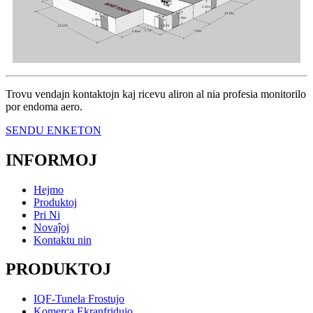
Trovu vendajn kontaktojn kaj ricevu aliron al nia profesia monitorilo
por endoma aero.
SENDU ENKETON
INFORMOJ
Hejmo
Produktoj
Pri Ni
Novaĵoj
Kontaktu nin
PRODUKTOJ
IQF-Tunela Frostujo
Komerca Ekranfridujo