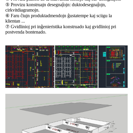
⑤ Provizu konstruajn desegnaĵojn: duktodesegnaĵojn,
cirkvitdiagramojn.
⑥ Faru ĉiujn produktadmendojn ĝustatempe kaj sciigu la
klientan ...
⑦ Gvidlinioj pri inĝenieristika konstruado kaj gvidlinioj pri
postvenda bontenado.