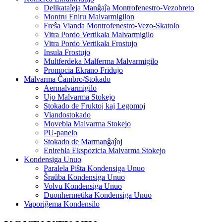
Delikataĵeja Manĝaĵa Montrofenestro-Vezobreto
Montru Eniru Malvarmigilon
Freŝa Vianda Montrofenestro-Vezo-Skatolo
Vitra Pordo Vertikala Malvarmigilo
Vitra Pordo Vertikala Frostujo
Insula Frostujo
Multferdeka Malferma Malvarmigilo
Promocia Ekrano Fridujo
Malvarma Ĉambro/Stokado
Aermalvarmigilo
Ujo Malvarma Stokejo
Stokado de Fruktoj kaj Legomoj
Viandostokado
Movebla Malvarma Stokejo
PU-panelo
Stokado de Marmanĝaĵoj
Enirebla Ekspozicia Malvarma Stokejo
Kondensiga Unuo
Paralela Piŝta Kondensiga Unuo
Ŝraŭba Kondensiga Unuo
Volvu Kondensiga Unuo
Duonhermetika Kondensiga Unuo
Vaporiĝema Kondensilo