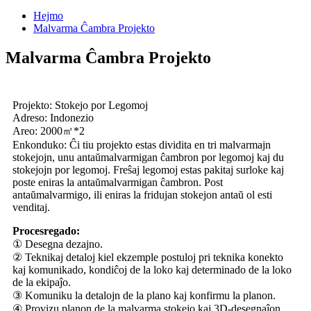
Hejmo
Malvarma Ĉambra Projekto
Malvarma Ĉambra Projekto
Projekto: Stokejo por Legomoj
Adreso: Indonezio
Areo: 2000㎡*2
Enkonduko: Ĉi tiu projekto estas dividita en tri malvarmajn
stokejojn, unu antaŭmalvarmigan ĉambron por legomoj kaj du
stokejojn por legomoj. Freŝaj legomoj estas pakitaj surloke kaj
poste eniras la antaŭmalvarmigan ĉambron. Post
antaŭmalvarmigo, ili eniras la fridujan stokejon antaŭ ol esti
venditaj.
Procesregado:
① Desegna dezajno.
② Teknikaj detaloj kiel ekzemple postuloj pri teknika konekto
kaj komunikado, kondiĉoj de la loko kaj determinado de la loko
de la ekipaĵo.
③ Komuniku la detalojn de la plano kaj konfirmu la planon.
④ Provizu planon de la malvarma stokejo kaj 3D-desegnaĵon.