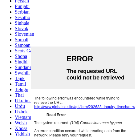
Persian
Punjabi
Serbian
Sesotho
Sinhala
Slovak
Slovenian
Somali
Samoan
Scots Gaelic
Shona
Sindhi
Sundanese
Swahili
Tajik
Tamil
Telugu
Thai
Ukrainian
Urdu
Uzbek
Vietnamese
Welsh
Xhosa
Yiddish