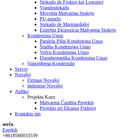
Stokado de Fruktoj kaj Legomoj
Viandostokado
Movebla Malvarma Stokejo
PU-panelo
Stokado de Marmanĝaĵoj
Enirebla Ekspozicia Malvarma Stokejo
Kondensiga Unuo
Paralela Piŝta Kondensiga Unuo
Ŝraŭba Kondensiga Unuo
Volvu Kondensiga Unuo
Duonhermetika Kondensiga Unuo
Vaporiĝema Kondensilo
Servoj
Novaĵoj
Firmaaj Novaĵoj
Industriaj Novaĵoj
Apliko
Projekta Kazo
Malvarma Ĉambra Projekto
Projekto pri Ekranaj Fridujoj
Kontaktu nin
serĉo
English
+8618560033539