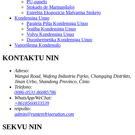
PU-panelo
Stokado de Marmanĝaĵoj
Enirebla Ekspozicia Malvarma Stokejo
Kondensiga Unuo
Paralela Piŝta Kondensiga Unuo
Ŝraŭba Kondensiga Unuo
Volvu Kondensiga Unuo
Duonhermetika Kondensiga Unuo
Vaporiĝema Kondensilo
KONTAKTU NIN
Adreso:
Wangui Road, Wufeng Industria Parko, Changqing Distrikto,
Jinan Urbo, Shandong Provinco, Ĉinio
Telefono:
0086-0531-86085786
WhatsApp/WeChat:
+8618560033539
retpoŝto:
admin@runterefrigeration.com
SEKVU NIN