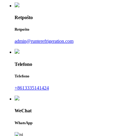
Retpoŝto
Retpoŝto
admin@runterefrigeration.com
Telefono
Telefono
+8613335141424
WeChat
WhatsApp