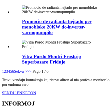
Promocio de radianta hejtado per
monobloko 20KW dc-inverter-
varmopumpilo
Vitra Pordo Montri Frostujo
Superbazaro Fridujo
1
2
3
4
5
6
Sekva >
>>
Paĝo 1 / 6
Trovu vendajn kontaktojn kaj ricevu aliron al nia profesia monitorilo
por endoma aero.
SENDU ENKETON
INFORMOJ