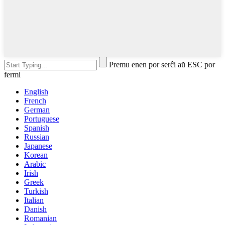
Premu enen por serĉi aŭ ESC por
fermi
English
French
German
Portuguese
Spanish
Russian
Japanese
Korean
Arabic
Irish
Greek
Turkish
Italian
Danish
Romanian