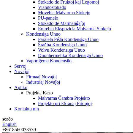
Stokado de Fruktoj kaj Legomoj
Viandostokado
Movebla Malvarma Stokejo
PU-panelo
Stokado de Marmanĝaĵoj
Enirebla Ekspozicia Malvarma Stokejo
Kondensiga Unuo
Paralela Piŝta Kondensiga Unuo
Ŝraŭba Kondensiga Unuo
Volvu Kondensiga Unuo
Duonhermetika Kondensiga Unuo
Vaporiĝema Kondensilo
Servoj
Novaĵoj
Firmaaj Novaĵoj
Industriaj Novaĵoj
Apliko
Projekta Kazo
Malvarma Ĉambra Projekto
Projekto pri Ekranaj Fridujoj
Kontaktu nin
serĉo
English
+8618560033539