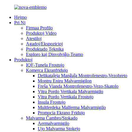
Hejmo
Pri Ni
Firmaa Profilo
Produktoj Video
Atestiloj
Agadoj/Ekspozicioj
Produktado Teknika
Esploro kaj Disvolviĝo-Teamo
Produktoj
IQF-Tunela Frostujo
Komerca Ekranfridujo
Delikataĵeja Manĝaĵa Montrofenestro-Vezobreto
Montru Eniru Malvarmigilon
Freŝa Vianda Montrofenestro-Vezo-Skatolo
Vitra Pordo Vertikala Malvarmigilo
Vitra Pordo Vertikala Frostujo
Insula Frostujo
Multferdeka Malferma Malvarmigilo
Promocia Ekrano Fridujo
Malvarma Ĉambro/Stokado
Aermalvarmigilo
Ujo Malvarma Stokejo