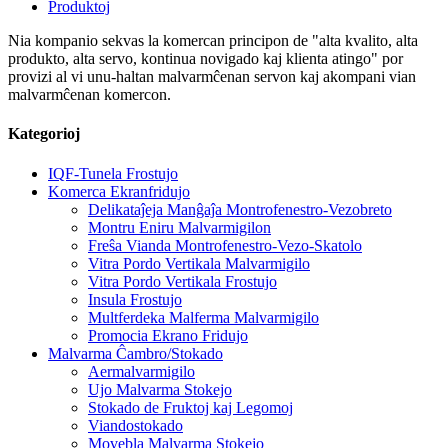
Produktoj
Nia kompanio sekvas la komercan principon de "alta kvalito, alta
produkto, alta servo, kontinua novigado kaj klienta atingo" por
provizi al vi unu-haltan malvarmĉenan servon kaj akompani vian
malvarmĉenan komercon.
Kategorioj
IQF-Tunela Frostujo
Komerca Ekranfridujo
Delikataĵeja Manĝaĵa Montrofenestro-Vezobreto
Montru Eniru Malvarmigilon
Freŝa Vianda Montrofenestro-Vezo-Skatolo
Vitra Pordo Vertikala Malvarmigilo
Vitra Pordo Vertikala Frostujo
Insula Frostujo
Multferdeka Malferma Malvarmigilo
Promocia Ekrano Fridujo
Malvarma Ĉambro/Stokado
Aermalvarmigilo
Ujo Malvarma Stokejo
Stokado de Fruktoj kaj Legomoj
Viandostokado
Movebla Malvarma Stokejo