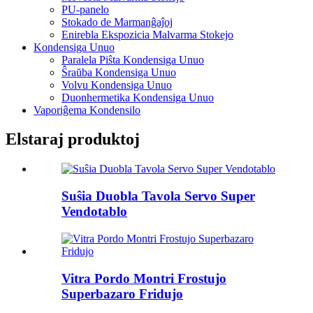
PU-panelo
Stokado de Marmanĝaĵoj
Enirebla Ekspozicia Malvarma Stokejo
Kondensiga Unuo
Paralela Piŝta Kondensiga Unuo
Ŝraŭba Kondensiga Unuo
Volvu Kondensiga Unuo
Duonhermetika Kondensiga Unuo
Vaporiĝema Kondensilo
Elstaraj produktoj
Suŝia Duobla Tavola Servo Super
Vendotablo
Vitra Pordo Montri Frostujo
Superbazaro Fridujo