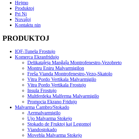
Hejmo
Produktoj
Pri Ni
Novaĵoj
Kontaktu nin
PRODUKTOJ
IQF-Tunela Frostujo
Komerca Ekranfridujo
Delikataĵeja Manĝaĵa Montrofenestro-Vezobreto
Montru Eniru Malvarmigilon
Freŝa Vianda Montrofenestro-Vezo-Skatolo
Vitra Pordo Vertikala Malvarmigilo
Vitra Pordo Vertikala Frostujo
Insula Frostujo
Multferdeka Malferma Malvarmigilo
Promocia Ekrano Fridujo
Malvarma Ĉambro/Stokado
Aermalvarmigilo
Ujo Malvarma Stokejo
Stokado de Fruktoj kaj Legomoj
Viandostokado
Movebla Malvarma Stokejo