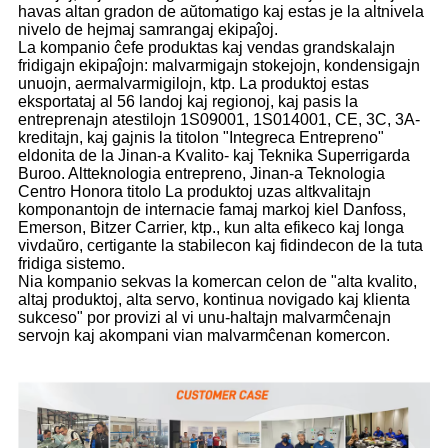
havas altan gradon de aŭtomatigo kaj estas je la altnivela
nivelo de hejmaj samrangaj ekipaĵoj.
La kompanio ĉefe produktas kaj vendas grandskalajn
fridigajn ekipaĵojn: malvarmigajn stokejojn, kondensigajn
unuojn, aermalvarmigilojn, ktp. La produktoj estas
eksportataj al 56 landoj kaj regionoj, kaj pasis la
entreprenajn atestilojn 1S09001, 1S014001, CE, 3C, 3A-
kreditajn, kaj gajnis la titolon "Integreca Entrepreno"
eldonita de la Jinan-a Kvalito- kaj Teknika Superrigarda
Buroo. Altteknologia entrepreno, Jinan-a Teknologia
Centro Honora titolo La produktoj uzas altkvalitajn
komponantojn de internacie famaj markoj kiel Danfoss,
Emerson, Bitzer Carrier, ktp., kun alta efikeco kaj longa
vivdaŭro, certigante la stabilecon kaj fidindecon de la tuta
fridiga sistemo.
Nia kompanio sekvas la komercan celon de "alta kvalito,
altaj produktoj, alta servo, kontinua novigado kaj klienta
sukceso" por provizi al vi unu-haltajn malvarmĉenajn
servojn kaj akompani vian malvarmĉenan komercon.