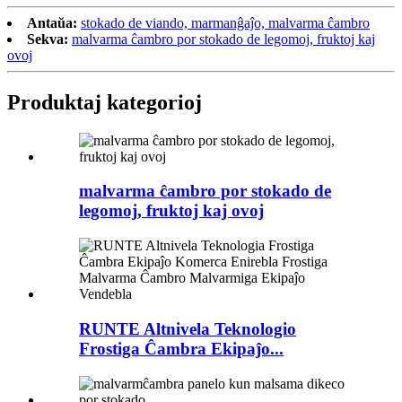
Antaŭa:
stokado de viando, marmanĝaĵo, malvarma ĉambro
Sekva:
malvarma ĉambro por stokado de legomoj, fruktoj kaj
ovoj
Produktaj kategorioj
malvarma ĉambro por stokado de
legomoj, fruktoj kaj ovoj
RUNTE Altnivela Teknologio
Frostiga Ĉambra Ekipaĵo...