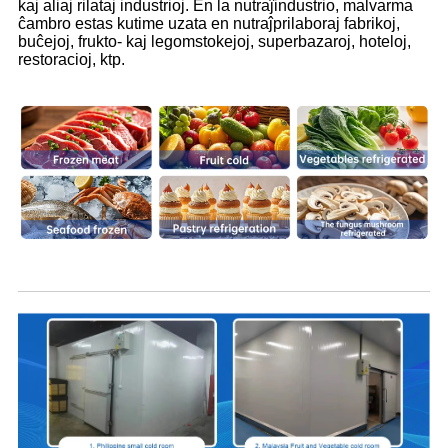
kaj aliaj rilataj industrioj. En la nutraĵindustrio, malvarma
ĉambro estas kutime uzata en nutraĵprilaboraj fabrikoj,
buĉejoj, frukto- kaj legomstokejoj, superbazaroj, hoteloj,
restoracioj, ktp.
Malvarmaj Ĉambro-Kasoj