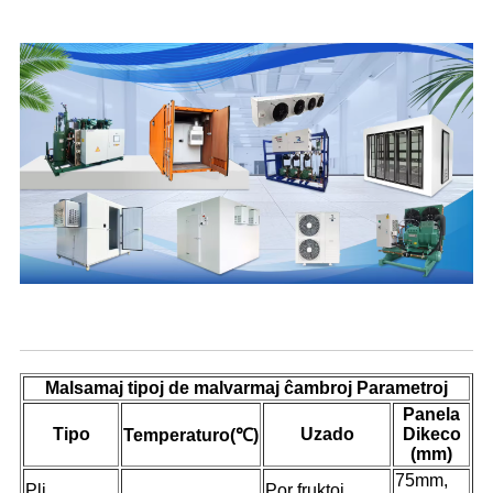
Produkta Priskribo
Malsamaj tipoj de malvarmaj ĉambroj Parametroj
Panela
Tipo
Uzado
Dikeco
Temperaturo
(℃)
(mm)
75mm,
Pli
Por fruktoj,