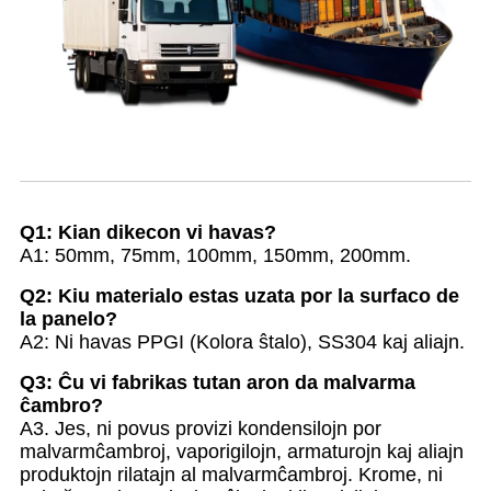
Oftaj Demandoj
Q1: Kian dikecon vi havas?
A1: 50mm, 75mm, 100mm, 150mm, 200mm.
Q2: Kiu materialo estas uzata por la surfaco de
la panelo?
A2: Ni havas PPGI (Kolora ŝtalo), SS304 kaj aliajn.
Q3: Ĉu vi fabrikas tutan aron da malvarma
ĉambro?
A3. Jes, ni povus provizi kondensilojn por
malvarmĉambroj, vaporigilojn, armaturojn kaj aliajn
produktojn rilatajn al malvarmĉambroj. Krome, ni