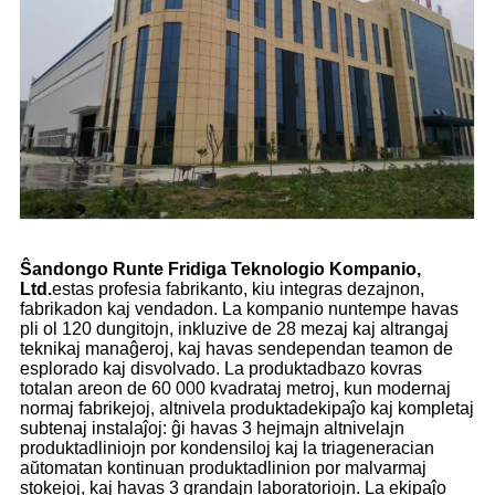
Ŝandongo Runte Fridiga Teknologio Kompanio,
Ltd.
estas profesia fabrikanto, kiu integras dezajnon,
fabrikadon kaj vendadon. La kompanio nuntempe havas
pli ol 120 dungitojn, inkluzive de 28 mezaj kaj altrangaj
teknikaj manaĝeroj, kaj havas sendependan teamon de
esplorado kaj disvolvado. La produktadbazo kovras
totalan areon de 60 000 kvadrataj metroj, kun modernaj
normaj fabrikejoj, altnivela produktadekipaĵo kaj kompletaj
subtenaj instalaĵoj: ĝi havas 3 hejmajn altnivelajn
produktadliniojn por kondensiloj kaj la triageneracian
aŭtomatan kontinuan produktadlinion por malvarmaj
stokejoj, kaj havas 3 grandajn laboratoriojn. La ekipaĵo