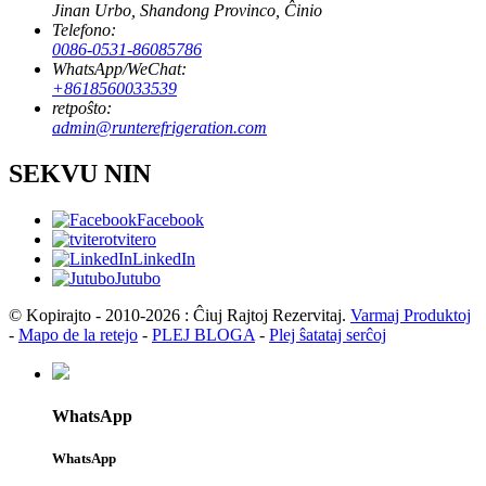
Jinan Urbo, Shandong Provinco, Ĉinio
Telefono:
0086-0531-86085786
WhatsApp/WeChat:
+8618560033539
retpoŝto:
admin@runterefrigeration.com
SEKVU NIN
Facebook
tvitero
LinkedIn
Jutubo
© Kopirajto - 2010-2026 : Ĉiuj Rajtoj Rezervitaj.
Varmaj Produktoj
-
Mapo de la retejo
-
PLEJ BLOGA
-
Plej ŝatataj serĉoj
WhatsApp
WhatsApp