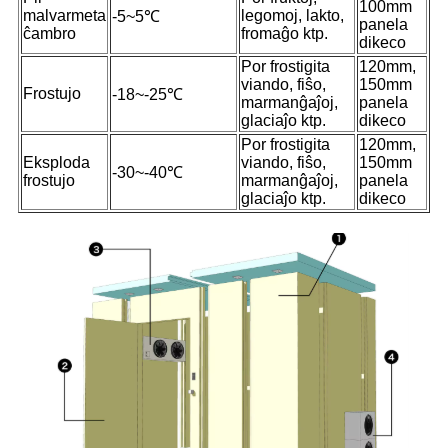
100mm
malvarmeta
legomoj, lakto,
-5~5℃
panela
ĉambro
fromaĝo ktp.
dikeco
Por frostigita
120mm,
viando, fiŝo,
150mm
Frostujo
-18~-25℃
marmanĝaĵoj,
panela
glaciaĵo ktp.
dikeco
Por frostigita
120mm,
Eksploda
viando, fiŝo,
150mm
-30~-40℃
frostujo
marmanĝaĵoj,
panela
glaciaĵo ktp.
dikeco