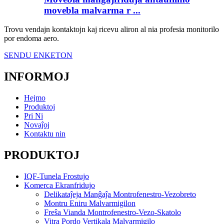
movebla malvarma r ...
Trovu vendajn kontaktojn kaj ricevu aliron al nia profesia monitorilo
por endoma aero.
SENDU ENKETON
INFORMOJ
Hejmo
Produktoj
Pri Ni
Novaĵoj
Kontaktu nin
PRODUKTOJ
IQF-Tunela Frostujo
Komerca Ekranfridujo
Delikataĵeja Manĝaĵa Montrofenestro-Vezobreto
Montru Eniru Malvarmigilon
Freŝa Vianda Montrofenestro-Vezo-Skatolo
Vitra Pordo Vertikala Malvarmigilo