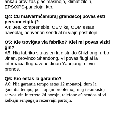
ankaŭ provizas glacimaŝinojn, klimatizilojn,
EPS/XPS-panelojn, ktp.
Q4: Ĉu malvarmĉambraj grandecoj povas esti
personecigitaj?
A4: Jes, kompreneble, OEM kaj ODM estas
haveblaj, bonvenon sendi al ni viajn postulojn.
Q5: Kie troviĝas via fabriko? Kiel mi povas viziti
ĝin?
A5: Nia fabriko situas en la distrikto Shizhong, urbo
Jinan, provinco Shandong. Vi povas flugi al la
internacia flughaveno Jinan Yaoqiang, ni vin
prenos.
Q6: Kio estas la garantio?
A6: Nia garantia tempo estas 12 monatoj, dum la
garantia tempo, por iuj ajn problemoj, niaj teknikistoj
servos vin interrete 24 horojn, telefone aŭ sendos al vi
kelkajn senpagajn rezervajn partojn.