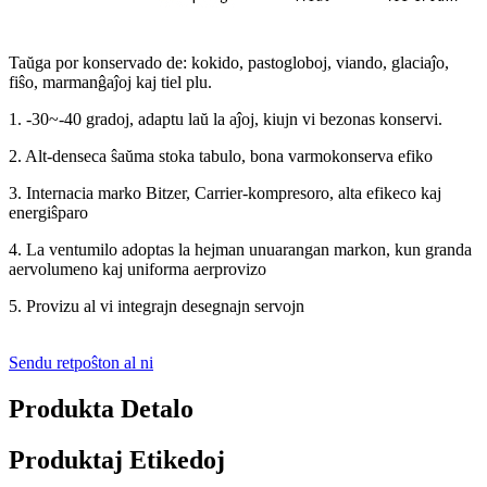
Taŭga por konservado de: kokido, pastogloboj, viando, glaciaĵo,
fiŝo, marmanĝaĵoj kaj tiel plu.
1. -30~-40 gradoj, adaptu laŭ la aĵoj, kiujn vi bezonas konservi.
2. Alt-denseca ŝaŭma stoka tabulo, bona varmokonserva efiko
3. Internacia marko Bitzer, Carrier-kompresoro, alta efikeco kaj
energiŝparo
4. La ventumilo adoptas la hejman unuarangan markon, kun granda
aervolumeno kaj uniforma aerprovizo
5. Provizu al vi integrajn desegnajn servojn
Sendu retpoŝton al ni
Produkta Detalo
Produktaj Etikedoj