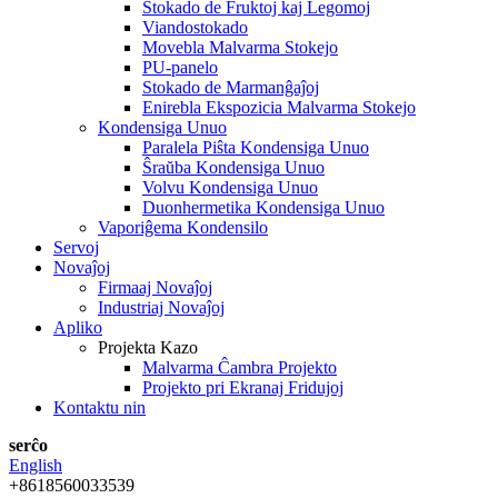
Stokado de Fruktoj kaj Legomoj
Viandostokado
Movebla Malvarma Stokejo
PU-panelo
Stokado de Marmanĝaĵoj
Enirebla Ekspozicia Malvarma Stokejo
Kondensiga Unuo
Paralela Piŝta Kondensiga Unuo
Ŝraŭba Kondensiga Unuo
Volvu Kondensiga Unuo
Duonhermetika Kondensiga Unuo
Vaporiĝema Kondensilo
Servoj
Novaĵoj
Firmaaj Novaĵoj
Industriaj Novaĵoj
Apliko
Projekta Kazo
Malvarma Ĉambra Projekto
Projekto pri Ekranaj Fridujoj
Kontaktu nin
serĉo
English
+8618560033539