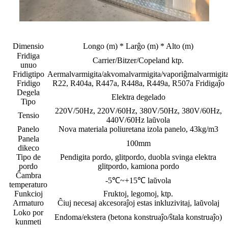
Dimensio
Longo (m) * Larĝo (m) * Alto (m)
Fridiga
Carrier/Bitzer/Copeland ktp.
unuo
Fridigtipo
Aermalvarmigita/akvomalvarmigita/vaporiĝmalvarmigit
Fridigo
R22, R404a, R447a, R448a, R449a, R507a Fridigaĵo
Degela
Elektra degelado
Tipo
220V/50Hz, 220V/60Hz, 380V/50Hz, 380V/60Hz,
Tensio
440V/60Hz laŭvola
Panelo
Nova materiala poliuretana izola panelo, 43kg/m3
Panela
100mm
dikeco
Tipo de
Pendigita pordo, glitpordo, duobla svinga elektra
pordo
glitpordo, kamiona pordo
Ĉambra
-5℃~+15℃ laŭvola
temperaturo
Funkcioj
Fruktoj, legomoj, ktp.
Armaturo
Ĉiuj necesaj akcesoraĵoj estas inkluzivitaj, laŭvolaj
Loko por
Endoma/ekstera (betona konstruaĵo/ŝtala konstruaĵo)
kunmeti