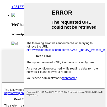
+8613335141424
WeChat
WhatsApp