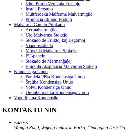
Vitra Pordo Vertikala Frostujo
Insula Frostujo
Multferdeka Malferma Malvarmigilo
Promocia Ekrano Fridujo
Malvarma Ĉambro/Stokado
Aermalvarmigilo
Ujo Malvarma Stokejo
Stokado de Fruktoj kaj Legomoj
Viandostokado
Movebla Malvarma Stokejo
PU-panelo
Stokado de Marmanĝaĵoj
Enirebla Ekspozicia Malvarma Stokejo
Kondensiga Unuo
Paralela Piŝta Kondensiga Unuo
Ŝraŭba Kondensiga Unuo
Volvu Kondensiga Unuo
Duonhermetika Kondensiga Unuo
Vaporiĝema Kondensilo
KONTAKTU NIN
Adreso:
Wangui Road, Wufeng Industria Parko, Changqing Distrikto,