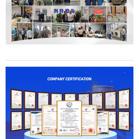
Niaj Avantaĝoj