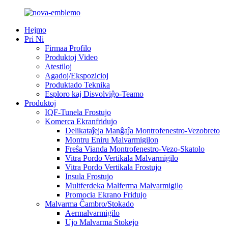
Hejmo
Pri Ni
Firmaa Profilo
Produktoj Video
Atestiloj
Agadoj/Ekspozicioj
Produktado Teknika
Esploro kaj Disvolviĝo-Teamo
Produktoj
IQF-Tunela Frostujo
Komerca Ekranfridujo
Delikataĵeja Manĝaĵa Montrofenestro-Vezobreto
Montru Eniru Malvarmigilon
Freŝa Vianda Montrofenestro-Vezo-Skatolo
Vitra Pordo Vertikala Malvarmigilo
Vitra Pordo Vertikala Frostujo
Insula Frostujo
Multferdeka Malferma Malvarmigilo
Promocia Ekrano Fridujo
Malvarma Ĉambro/Stokado
Aermalvarmigilo
Ujo Malvarma Stokejo