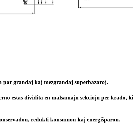
ga por grandaj kaj mezgrandaj superbazaroj.
erno estas dividita en malsamajn sekciojn per krado, k
konservadon, redukti konsumon kaj energiŝparon.