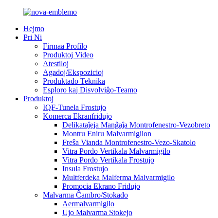
Hejmo
Pri Ni
Firmaa Profilo
Produktoj Video
Atestiloj
Agadoj/Ekspozicioj
Produktado Teknika
Esploro kaj Disvolviĝo-Teamo
Produktoj
IQF-Tunela Frostujo
Komerca Ekranfridujo
Delikataĵeja Manĝaĵa Montrofenestro-Vezobreto
Montru Eniru Malvarmigilon
Freŝa Vianda Montrofenestro-Vezo-Skatolo
Vitra Pordo Vertikala Malvarmigilo
Vitra Pordo Vertikala Frostujo
Insula Frostujo
Multferdeka Malferma Malvarmigilo
Promocia Ekrano Fridujo
Malvarma Ĉambro/Stokado
Aermalvarmigilo
Ujo Malvarma Stokejo