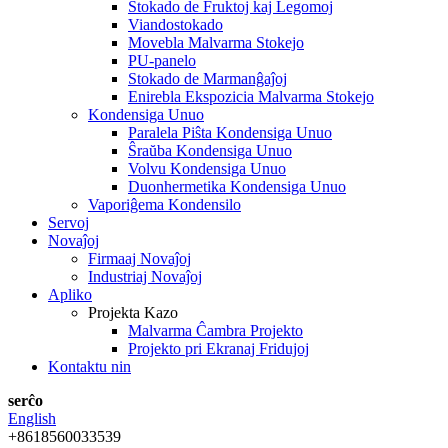
Stokado de Fruktoj kaj Legomoj
Viandostokado
Movebla Malvarma Stokejo
PU-panelo
Stokado de Marmanĝaĵoj
Enirebla Ekspozicia Malvarma Stokejo
Kondensiga Unuo
Paralela Piŝta Kondensiga Unuo
Ŝraŭba Kondensiga Unuo
Volvu Kondensiga Unuo
Duonhermetika Kondensiga Unuo
Vaporiĝema Kondensilo
Servoj
Novaĵoj
Firmaaj Novaĵoj
Industriaj Novaĵoj
Apliko
Projekta Kazo
Malvarma Ĉambra Projekto
Projekto pri Ekranaj Fridujoj
Kontaktu nin
serĉo
English
+8618560033539