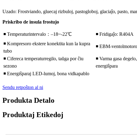
Uzado: Frostviando, gluecaj rizbuloj, pastogloboj, glaciaĵo, pasto, ma
Priskribo de insula frostujo
◾ Temperaturintervalo：–18~-22℃
◾ Fridigaĵo: R404A
◾ Kompresoro ekstere konektita kun la kupra
◾ EBM-ventolmotor
tubo
◾ Cifereca temperaturregilo, taŭga por ĉiu
◾ Varma gasa degelo,
sezono
energiŝpara
◾ Energiŝparaj LED-lumoj, bona vidkapablo
Sendu retpoŝton al ni
Produkta Detalo
Produktaj Etikedoj
Video