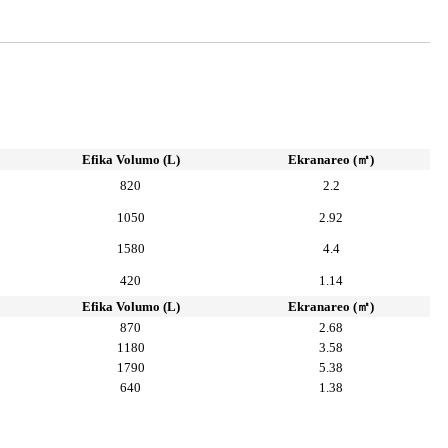
Efika Volumo (L)
Ekranareo (㎡)
820
2.2
1050
2.92
1580
4.4
420
1.14
Efika Volumo (L)
Ekranareo (㎡)
870
2.68
1180
3.58
1790
5.38
640
1.38