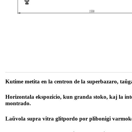
Niaj Avantaĝoj
Kutime metita en la centron de la superbazaro, taŭ
Horizontala ekspozicio, kun granda stoko, kaj la int
montrado.
Laŭvola supra vitra glitpordo por plibonigi varmo