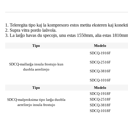
Insula frostujo Parametro
1. Teleregita tipo kaj la kompresoro estos metita eksteren kaj konekti
2. Supra vitra pordo laŭvola.
3. La larĝo havas du specojn, unu estas 1550mm, alia estas 1810mm
Tipo
Modelo
SDCQ-1916F
SDCQ-2516F
SDCQ-mallarĝa insula frostujo kun
duobla aerelirejo
SDCQ-3816F
SDCQ-1016F
Tipo
Modelo
SDCQ-1918F
SDCQ-2518F
SDCQ-malproksima tipo larĝa duobla
aerelirejo insula frostujo
SDCQ-3818F
SDCQ-1018F