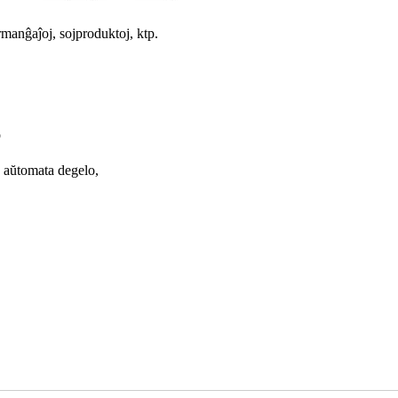
rmanĝaĵoj, sojproduktoj, ktp.
o
 aŭtomata degelo,